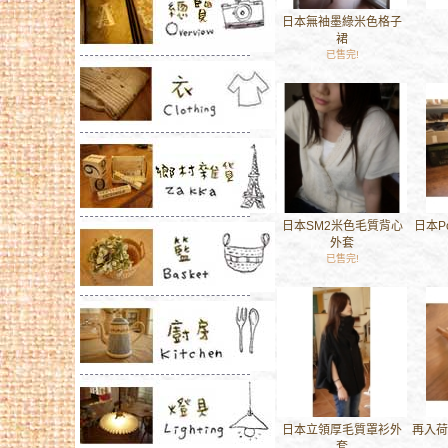
日本無袖墨綠米色格子
裙
已售完!
日本SM2米色毛質背心
日本P
外套
已售完!
日本立領厚毛質罩衫外
再入荷
套