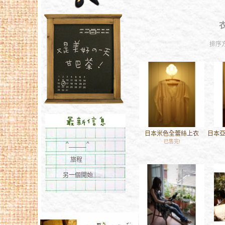
衣
排序
日本米色全蕾絲上衣
日本
已售完!
^_____^
旅程
另一個開始.....