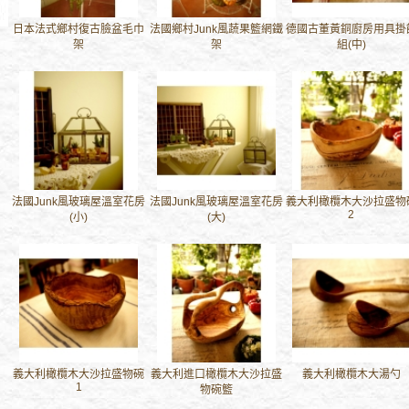
日本法式鄉村復古臉盆毛巾
法國鄉村Junk風蔬果籃網鐵
德國古董黃銅廚房用具掛
架
架
組(中)
法國Junk風玻璃屋溫室花房
法國Junk風玻璃屋溫室花房
義大利橄欖木大沙拉盛物
2
(小)
(大)
義大利橄欖木大沙拉盛物碗
義大利進口橄欖木大沙拉盛
義大利橄欖木大湯勺
1
物碗籃