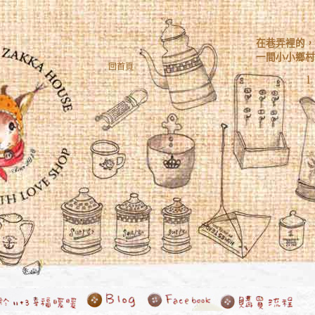
在巷弄裡的，
一間小小鄉村
回首頁
1