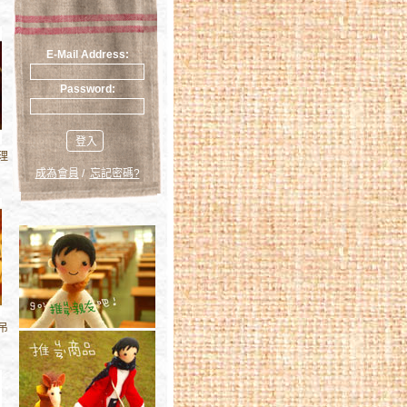
E-Mail Address:
Password:
登入
理
成為會員
/
忘記密碼?
吊