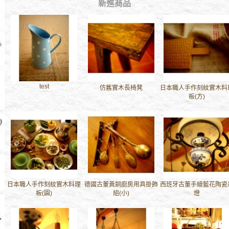
新進商品
test
仿舊實木長椅凳
日本職人手作刻紋實木料
板(方)
日本職人手作刻紋實木料理
德國古董黃銅廚房用具掛飾
西班牙古董手繪藍花陶瓷
板(圓)
組(小)
燈