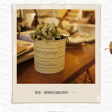
那是，植物與花器的深許‧‧‧