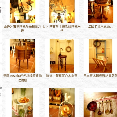
西班牙古董陶瓷藍花蠟燭六
比利時古董手繪裂紋陶瓷吊
法國老橡木桌茶几
燈
燈
德國1950年代老針線箱置物
歐洲古董桃花心木傘架
日本實木摺疊雜誌書報
收納櫃