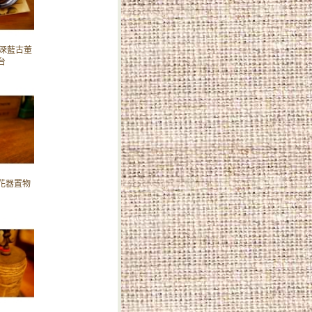
代深藍古董
台
花器置物