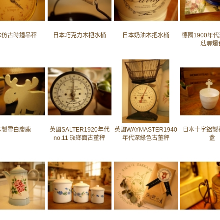
本仿古時鐘吊秤
日本巧克力木把水桶
日本奶油木把水桶
德國1900年
琺瑯燭
木製雪白麋鹿
英國SALTER1920年代
英國WAYMASTER1940
日本十字鋁製
no.11 琺瑯面古董秤
年代深綠色古董秤
盒