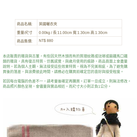
商品名稱:
英國曬衣夾
重量/尺寸
0.00kg / 長:11.00cm 寬:1.30cm 高:1.30cm
NT$ 880
商品售價:
本店販賣的雜貨與古董，有些因天然木頭而有的質理紋路或琺瑯或鍛鐵馬口鐵
類的雜貨，具有復古特質、仿舊感覺，與歲月使用的痕跡，商品頁面上會盡量
說明。若為個人主觀，無法接受這些效果特質，視為不完美瑕疵，為了避免購
買後的落差，與浪費彼此時間，請務必在購買前確定您的喜好與接受程度。
若因每台電腦的色差不一，請考量後確定再購買。訂單一旦成立，則無法修改。
商品照片顏色呈現，會儘量與實品相近。而尺寸大小則正負1公分。