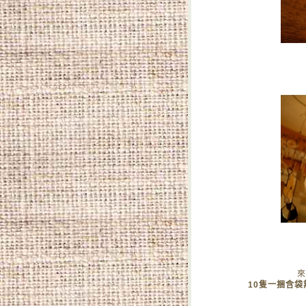
來
10隻一捆含袋無