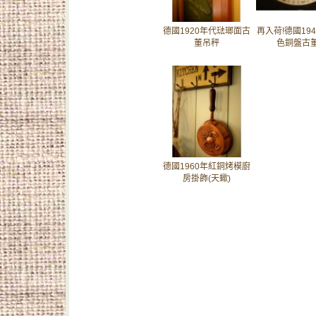
德國1920年代琺瑯面古
再入荷!德國19
董吊秤
色銅盤古
德國1960年紅銅烤模廚
房掛飾(天蠍)